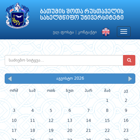
ბათუმის შოთა რუსთაველის
სახელმწიფო უნივერსიტეტი
Toggle
ელ.ფოსტა
|
კონტაქტი
navigat
აგვისტო 2026
ორშ
სამ
ოთხ
ხუთ
პარ
შაბ
კვ
1
2
3
4
5
6
7
8
9
10
11
12
13
14
15
16
17
18
19
20
21
22
23