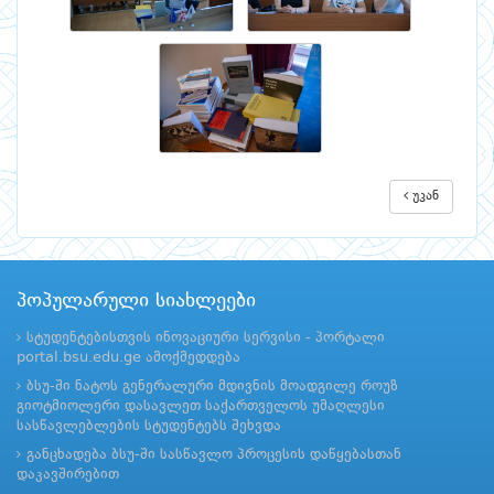
უკან
პოპულარული სიახლეები
სტუდენტებისთვის ინოვაციური სერვისი - პორტალი
portal.bsu.edu.ge ამოქმედდება
ბსუ-ში ნატოს გენერალური მდივნის მოადგილე როუზ
გიოტმიოლერი დასავლეთ საქართველოს უმაღლესი
სასწავლებლების სტუდენტებს შეხვდა
განცხადება ბსუ-ში სასწავლო პროცესის დაწყებასთან
დაკავშირებით