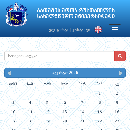
ბათუმის შოთა რუსთაველის
სახელმწიფო უნივერსიტეტი
Toggle
ელ.ფოსტა
|
კონტაქტი
navigat
აგვისტო 2026
ორშ
სამ
ოთხ
ხუთ
პარ
შაბ
კვ
1
2
3
4
5
6
7
8
9
10
11
12
13
14
15
16
17
18
19
20
21
22
23