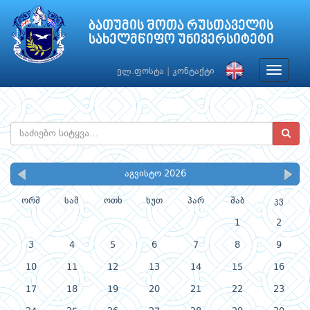
ბათუმის შოთა რუსთაველის
სახელმწიფო უნივერსიტეტი
Toggle
ელ.ფოსტა
|
კონტაქტი
navigat
აგვისტო 2026
ორშ
სამ
ოთხ
ხუთ
პარ
შაბ
კვ
1
2
3
4
5
6
7
8
9
10
11
12
13
14
15
16
17
18
19
20
21
22
23