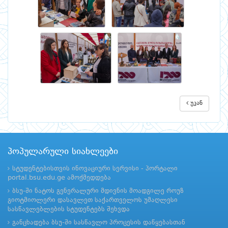
უკან
პოპულარული სიახლეები
სტუდენტებისთვის ინოვაციური სერვისი - პორტალი
portal.bsu.edu.ge ამოქმედდება
ბსუ-ში ნატოს გენერალური მდივნის მოადგილე როუზ
გიოტმიოლერი დასავლეთ საქართველოს უმაღლესი
სასწავლებლების სტუდენტებს შეხვდა
განცხადება ბსუ-ში სასწავლო პროცესის დაწყებასთან