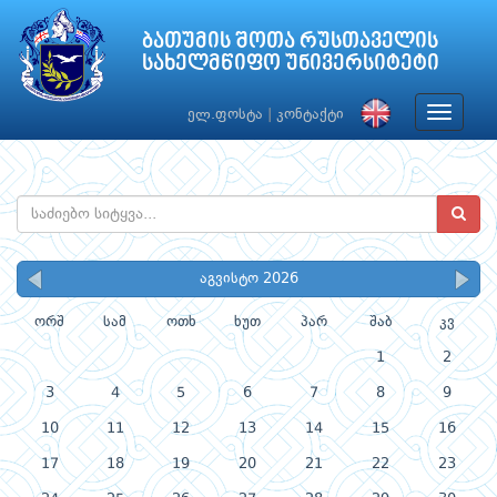
ბათუმის შოთა რუსთაველის
სახელმწიფო უნივერსიტეტი
Toggle
ელ.ფოსტა
|
კონტაქტი
navigat
აგვისტო 2026
ორშ
სამ
ოთხ
ხუთ
პარ
შაბ
კვ
1
2
3
4
5
6
7
8
9
10
11
12
13
14
15
16
17
18
19
20
21
22
23