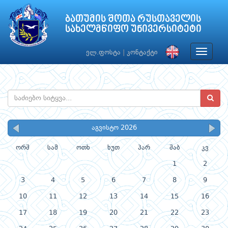
ბათუმის შოთა რუსთაველის
სახელმწიფო უნივერსიტეტი
Toggle
ელ.ფოსტა
|
კონტაქტი
navigat
აგვისტო 2026
ორშ
სამ
ოთხ
ხუთ
პარ
შაბ
კვ
1
2
3
4
5
6
7
8
9
10
11
12
13
14
15
16
17
18
19
20
21
22
23