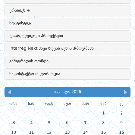
ერაზმუს +
სტატისტიკა
დასრულებული პროექტები
Interreg Next შავი ზღვის აუზის პროგრამა
ვიშეგრადის ფონდი
საკონტაქტო ინფორმაცია
აგვისტო 2026
ორშ
სამ
ოთხ
ხუთ
პარ
შაბ
კვ
1
2
3
4
5
6
7
8
9
10
11
12
13
14
15
16