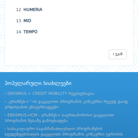
HUMERIA
MID
TEMPO
უკან
პოპულარული სიახლეები
ERASMUS + CREDIT MOBILITY რეგისტრაცია
„ერაზმუს+“-ის გაცვლითი პროგრამის კონკურსი რეჯეფ ტაიფ
ერდოღანის უნივერსიტეტში
ERASMUS+ICM - ერაზმუს+ საერთაშორისო გაცვლითი
პროგრამის მესამე გამოცხადება
საბაკალავრო საგანმანათლებლო პროგრამების
სტუდენტებისთვის გაცვლითი პროგრამის კონკურსი ევროპის