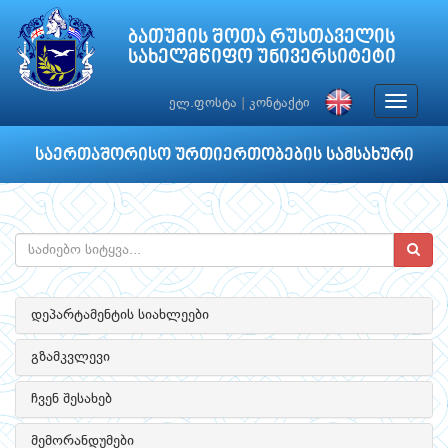
ბათუმის შოთა რუსთაველის
სახელმწიფო უნივერსიტეტი
Toggle
ელ.ფოსტა
|
კონტაქტი
navigat
საერთაშორისო ურთიერთობების სამსახური
დეპარტამენტის სიახლეები
გზამკვლევი
ჩვენ შესახებ
მემორანდუმები