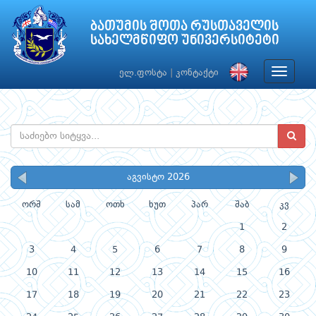
ბათუმის შოთა რუსთაველის
სახელმწიფო უნივერსიტეტი
Toggle
ელ.ფოსტა
|
კონტაქტი
navigat
აგვისტო 2026
ორშ
სამ
ოთხ
ხუთ
პარ
შაბ
კვ
1
2
3
4
5
6
7
8
9
10
11
12
13
14
15
16
17
18
19
20
21
22
23