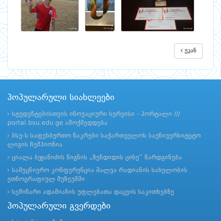
უკან
პოპულარული სიახლეები
სტუდენტებისთვის ინოვაციური სერვისი - პორტალი ///
portal.bsu.edu.ge ამოქმედდება
ბსუ-ს საფეხბურთო ნაკრები საქართველოს საუნივერსიტეტო
ლიგის ჩემპიონია
ციალა ბეჟანიძის წიგნის „ზენდიდის ციხე“ წარდგინება
სამეცნიერო კონფერენცია შალვა რადიანის სახელობის
ეთნოგრაფიულ მუზეუმში
სემინარი ადამიანის უფლებათა დაცვის საკითხებზე
პოპულარული გვერდები