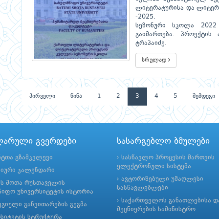
ლიტერატურისა და ლიტერ
-2025.
სეზონური სკოლა 2022
გაიმართება. პროექტის
ტრაპაიძე.
სრულად
პირველი
წინა
1
2
3
4
5
შემდეგი
ლარული გვერდები
სასარგებლო ბმულები
ნტთა გზამკვლევი
სასწავლო პროცესის მართვის
ელექტრონული სისტემა
მიური კალენდარი
ავტორიზებული უმაღლესი
ის შოთა რუსთაველის
სასწავლებლები
იფო უნივერსიტეტის ისტორია
საქართველოს განათლებისა დ
გიული განვითარების გეგმა
მეცნიერების სამინისტრო
რსიტეტის სტრუქტურა