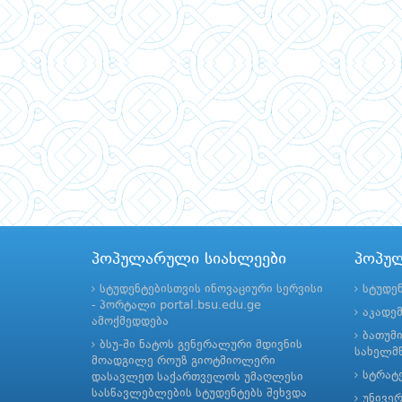
პოპულარული სიახლეები
პოპუ
სტუდენტებისთვის ინოვაციური სერვისი
სტუდე
- პორტალი portal.bsu.edu.ge
აკადე
ამოქმედდება
ბათუმ
ბსუ-ში ნატოს გენერალური მდივნის
სახელმწ
მოადგილე როუზ გიოტმიოლერი
სტრატე
დასავლეთ საქართველოს უმაღლესი
სასწავლებლების სტუდენტებს შეხვდა
უნივე