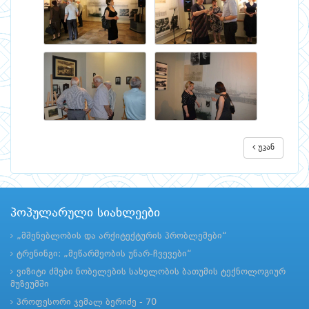
უკან
პოპულარული სიახლეები
„მშენებლობის და არქიტექტურის პრობლემები“
ტრენინგი: „მეწარმეობის უნარ-ჩვევები“
ვიზიტი ძმები ნობელების სახელობის ბათუმის ტექნოლოგიურ
მუზეუმში
პროფესორი ჯემალ ბერიძე - 70