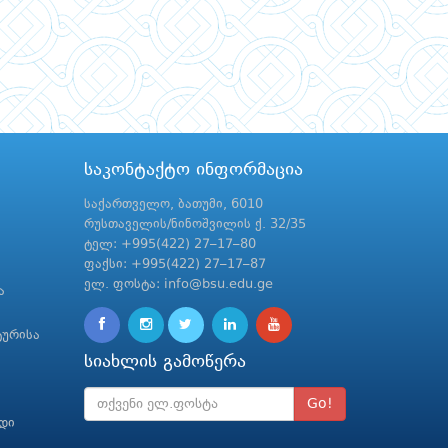
საკონტაქტო ინფორმაცია
საქართველო, ბათუმი, 6010
რუსთაველის/ნინოშვილის ქ. 32/35
ტელ: +995(422) 27–17–80
ფაქსი: +995(422) 27–17–87
ელ. ფოსტა: info@bsu.edu.ge
ა
ტურისა
სიახლის გამოწერა
Go!
რდი