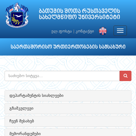
ბათუმის შოთა რუსთაველის
სახელმწიფო უნივერსიტეტი
Toggle
ელ.ფოსტა
|
კონტაქტი
navigat
საერთაშორისო ურთიერთობების სამსახური
დეპარტამენტის სიახლეები
გზამკვლევი
ჩვენ შესახებ
მემორანდუმები