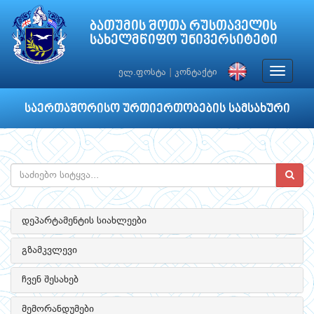
ბათუმის შოთა რუსთაველის
სახელმწიფო უნივერსიტეტი
Toggle
ელ.ფოსტა
|
კონტაქტი
navigat
საერთაშორისო ურთიერთობების სამსახური
დეპარტამენტის სიახლეები
გზამკვლევი
ჩვენ შესახებ
მემორანდუმები