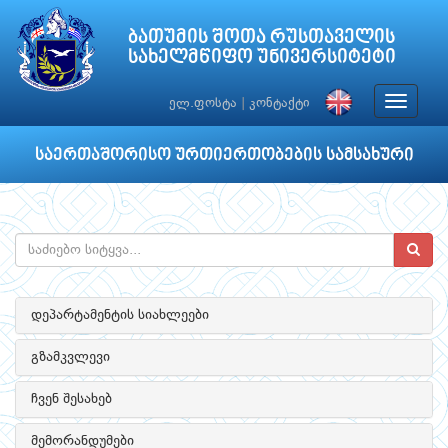
ბათუმის შოთა რუსთაველის
სახელმწიფო უნივერსიტეტი
Toggle
ელ.ფოსტა
|
კონტაქტი
navigat
საერთაშორისო ურთიერთობების სამსახური
დეპარტამენტის სიახლეები
გზამკვლევი
ჩვენ შესახებ
მემორანდუმები