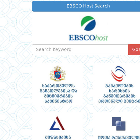
EBSCO Host Search
Go