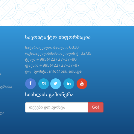
საკონტაქტო ინფორმაცია
საქართველო, ბათუმი, 6010
რუსთაველის/ნინოშვილის ქ. 32/35
ტელ: +995(422) 27–17–80
ფაქსი: +995(422) 27–17–87
ელ. ფოსტა: info@bsu.edu.ge
ა
ტურისა
სიახლის გამოწერა
Go!
რდი