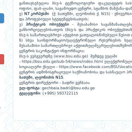
განთავსებულია ბსუ-ს ტექნოლოგიური ფაკულტეტის სასწ
ოფისი, ფაბ-ლაბი, საგამოცდო ცენტრი, სტამბის მანქანა-და
ე)
N7 კორპუსში
(ქ. ბათუმში, ლეონიძის ქ. N15) - უნივერ
და პროფესიული სტუდენტებისათვის;
ვ)
პრაქტიკის ობიექტები
- შესაბამისი საგანმანათლე
განხორციელებისათვის (ბსუ-ს და პრაქტიკის ობიექტებთ
ბსუ-ს სამართლებრივი აქტებით გათვალისწინებული წესით 
ზ) სხვა საინფორმაციო/ელექტრონული რესურსების ხელ
შესაბამისი სამართლებრივი აქტით/ხელშეკრულებით/მემორ
ცენტრის საკონტაქტო ინფორმაცია:
ბსუ-ს ვებგვერდზე (www.bsu.edu.ge) შემდეგ ველში
!
- https://bsu.edu.ge/sub-54/news/index.html ელექტრონუ
სოციალური ქსელი - https://www.facebook.com/BSUVocati
ცენტრის ადმინისტრაციული საქმიანობისა და სასწავლო პ
ბათუმი, ლეონიძის N15
.
ცენტრის დირექტორი - ბადრი გეჩბაია
ელ-ფოსტა
: gechbaia.badri@bsu.edu.ge
ტელეფონი
: (+995) 593722115