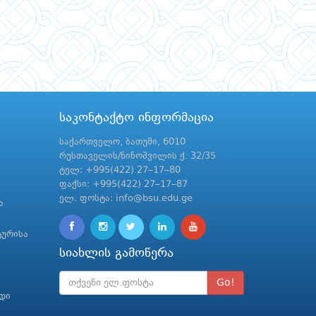
საკონტაქტო ინფორმაცია
საქართველო, ბათუმი, 6010
რუსთაველის/ნინოშვილის ქ. 32/35
ტელ: +995(422) 27–17–80
ფაქსი: +995(422) 27–17–87
ელ. ფოსტა: info@bsu.edu.ge
ა
ტურისა
სიახლის გამოწერა
Go!
რდი