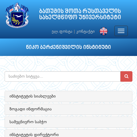
ბათუმის შოთა რუსთაველის
სახელმწიფო უნივერსიტეტი
Toggle
ელ.ფოსტა
|
კონტაქტი
navigat
ნიკო ბერძენიშვილის ინსტიტუტი
ინსტიტუტის სიახლეები
ზოგადი ინფორმაცია
სამეცნიერო საბჭო
ინსტიტუტის დირექტორი