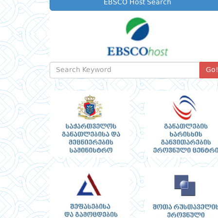
EBSCO Host Search
Go