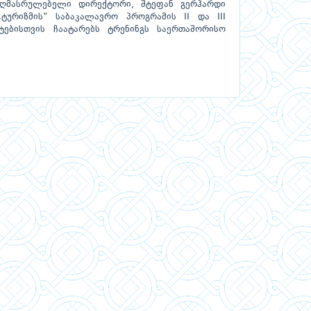
ს აღმასრულებელი დირექტორი, შტეფან გერჰარდი
ტურიზმის“ საბაკალავრო პროგრამის II და III
ებისთვის ჩაატარებს ტრენინგს საერთაშორისო